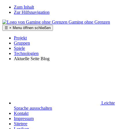
Zum Inhalt
Zur Hilfsnavigation
Gaming ohne Grenzen
☰
×
Menu
öffnen
schließen
Projekt
Gruppen
Spiele
Technologien
Aktuelle Seite
Blog
Leichte
Sprache
aussschalten
Kontakt
Impressum
Sitetree
Lexikon